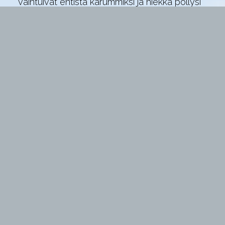
vaihtuivat entistä karummiksi ja hiekka pöllysi
useiden kymmenien metrien korkuisina
patsaina. Noissa asteissa ei pitkiä tovia
huvittanut retkeillä auton ulkopuolella.
Jaksoimme sentään ihmetellä tovin Amboyn
tulivuorikraateria ja mustanpuhuvia
laavakenttiä. Kolmen tunnin patikointi kraaterin
huipulle ei jostain syystä jaksanut kiinnostaa…