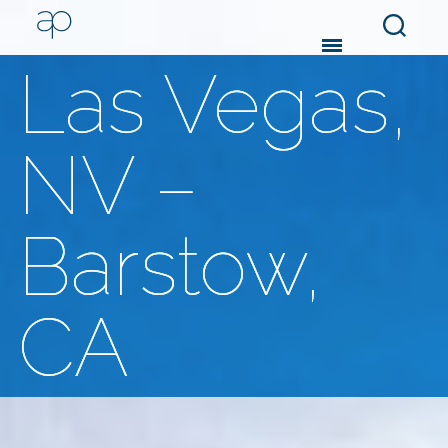
Search
Menu
Las Vegas,
NV –
Barstow,
CA