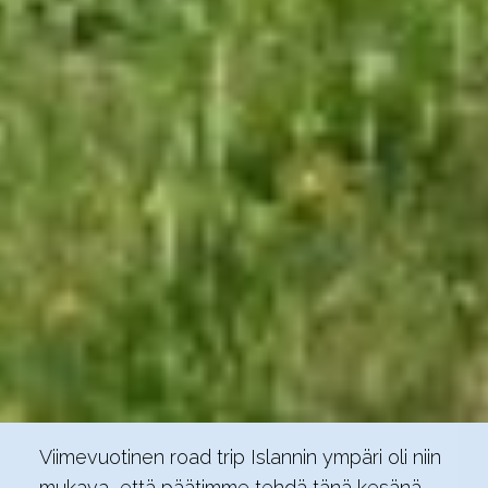
Viimevuotinen road trip Islannin ympäri oli niin
mukava, että päätimme tehdä tänä kesänä