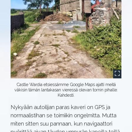
Castle Wardia etsiessämme Google Maps ajatti meitä
väkisin tämän lantakasan vieressä olevan tornin pihalle.
Kahdesti.
Nykyään autoilijan paras kaveri on GPS ja
normaalistihan se toimiikin ongelmitta. Mutta
miten sitten suu pannaan, kun navigaattori
pyörittää aivan täyden ympyrän kapeilla teillä