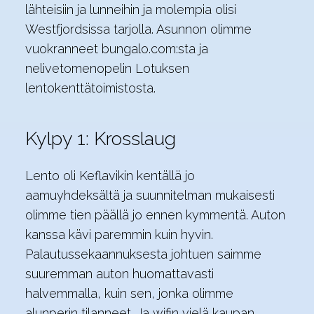
lähteisiin ja lunneihin ja molempia olisi
Westfjordsissa tarjolla. Asunnon olimme
vuokranneet bungalo.com:sta ja
nelivetomenopelin Lotuksen
lentokenttätoimistosta.
Kylpy 1: Krosslaug
Lento oli Keflavikin kentällä jo
aamuyhdeksältä ja suunnitelman mukaisesti
olimme tien päällä jo ennen kymmentä. Auton
kanssa kävi paremmin kuin hyvin.
Palautussekaannuksesta johtuen saimme
suuremman auton huomattavasti
halvemmalla, kuin sen, jonka olimme
alunperin tilanneet. Ja wifin vielä kaupan